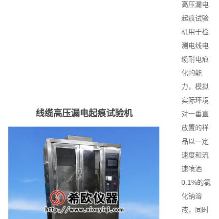
高压漏电
起痕试验
机用于检
测电线电
缆耐电痕
化的能
力，模拟
实际环境
线缆高压漏电起痕试验机
对一垂直
放置的样
品以一定
速度和流
速喷洒
0.1%的氯
化钠溶
液，同时