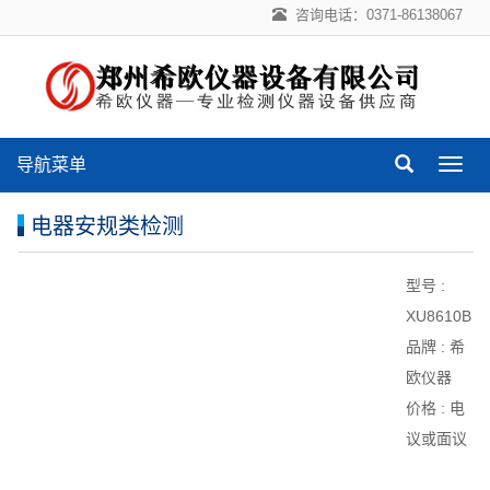
咨询电话：0371-86138067
导航菜单
导
航
菜
电器安规类检测
单
型号 :
XU8610B
品牌 :
希
欧仪器
价格 :
电
议或面议