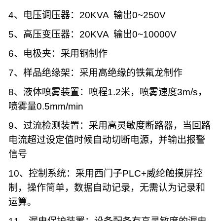
4
、电压调压器：
20KVA
输出
0~250V
5
、高压变压器：
20KVA
输出
0~10000V
6
、电极夹：采用铜制作
7
、样品绝缘架：采用高绝缘的铁氟龙制作
8
、液体喷雾装置：喷程
1.2
米，喷雾速度
3m/s
，
喷雾量
0.5mm/min
9
、过流检测装置：采用高灵敏度断路器，当回路
电流超过设定值时候自动切断电源，并输出报警
信号
10
、控制系统：采用西门子
PLC+
威纶触摸屏控
制，操作简单，数据自动记录，无需认为记录和
运算。