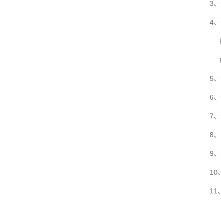
3、夹
4、测
截面积
截面积
5、液
6、试
7、总
8、电
9、液
10、
11、外