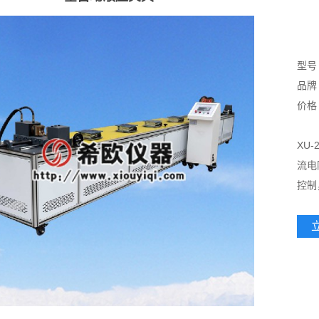
型号 
品牌 
价格 
XU
流电
控制