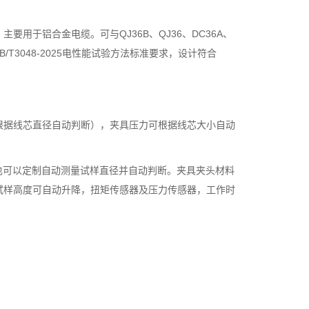
用于铝合金电缆。可与QJ36B、QJ36、DC36A、
/T3048-2025电性能试验方法标准要求，设计符合
根据线芯直径自动判断），夹具压力可根据线芯大小自动
也可以定制自动测量试样直径并自动判断。夹具夹头材料
试样高度可自动升降，扭矩传感器及压力传感器，工作时