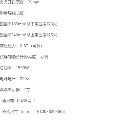
具开口宽度：75mm
量导线长度：
185mm²以下电压端取3米
240mm²以上电压端取5米
压压力：0-8T（可调）
样辅助台升降高度：可调
功率：1500W
源电压：220v
晶显示器：7寸
通讯端口:USB网口
形尺寸（mm）：6100×620×866