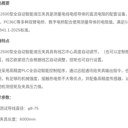
品概要
500型全自动智能液压夹具是测量电线电缆导体的直流电阻的配套设备，主要
30、PC36C等多种双臂电桥、数字电桥配合使用测量导体的电阻值。满足GB
0841.1-2025标准。
器特点
2500型全自动智能液压夹具具有线芯中心高度自动调节，（也可以定制
置，线芯欲紧扭力会根据线芯自动调整，扭矩也可自行设置。
统采用高精度PLC全自动智能控制程序，通过远程通讯给夹具输出指令，
铜，有足够的机械强度，接触热电势不大等优点，并配备高精度传感器，
动检测扭矩及夹具压力值。
术参数：
试导线直径：φ8-75
具长度：6000mm