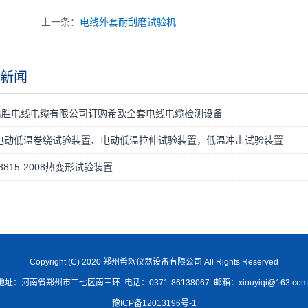
上一条：
电线外套耐刮磨试验机
新闻
启胜电线电缆有限公司订购希欧全套电线电缆检测设备
 电动低温卷绕试验装置、电动低温拉伸试验装置，低温冲击试验装置
 8815-2008热变形试验装置
Copyright (C) 2020 郑州希欧仪器设备有限公司 All Rights Reserved
地址：河南省郑州市二七区南三环 电话：0371-86138067 邮箱：xiouyiqi@163.co
豫ICP备12013196号-1