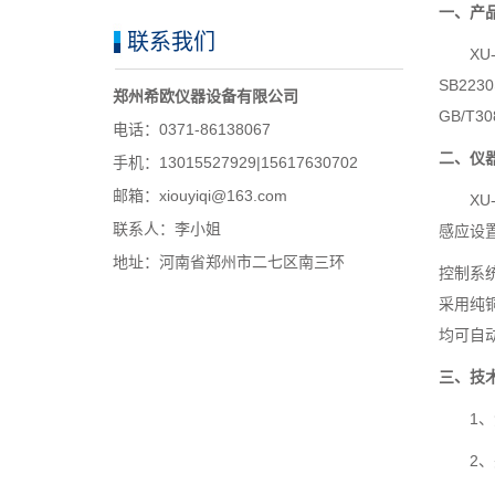
一、产
联系我们
XU-2
SB22
郑州希欧仪器设备有限公司
GB/T3
电话：0371-86138067
二、仪
手机：13015527929|15617630702
邮箱：xiouyiqi@163.com
XU-
联系人：李小姐
感应设
地址：河南省郑州市二七区南三环
控制系
采用纯
均可自
三、技
1、测
2、夹