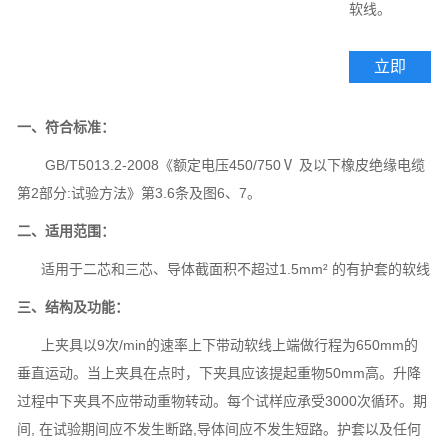
软线。
立即
订购
一、符合标准：
GB/T5013.2-2008《额定电压450/750Ⅴ 及以下橡皮绝缘电缆
第2部分:试验方法》第3.6条及图6、7。
二、适用范围：
适用于二芯和三芯、导体截面积不超过1.5mm² 的有护套的软线
三、结构及功能：
上夹具以9次/min的速率上下带动软线上端做行程为650mm的
垂直运动。当上夹具在点时，下夹具应该提起重物50mm高。升降
过程中下夹具不应带动重物转动。每个试样应承受3000次循环。期
间, 在试验期间应不发生断路,导体间应不发生短路。护套以及任何