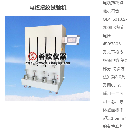
电缆扭绞试
电缆扭绞试验机
验机符合
GB/T5013.2-
2008《额定
电压
450/750Ⅴ
及以下橡皮
绝缘电缆 第2
部分:试验方
法》第3.6条
及图6、7。
适用于二芯
和三芯、导
体截面积不
超过1.5mm²
的有护套的