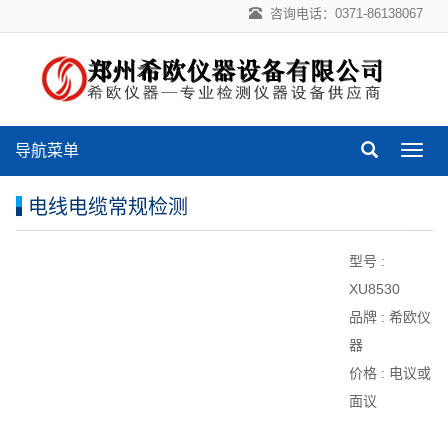
咨询电话：0371-86138067
导航菜单
导
航
菜
电线电缆常规检测
单
型号 :
XU8530
品牌 :
希欧仪
器
价格 :
电议或
面议